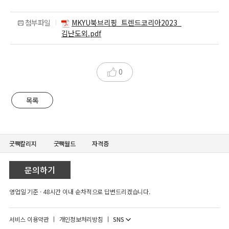
첨부파일
MKYU북브리핑_트렌드코리아2023_
김난도외.pdf
0
목록
굿짹칼리지
굿짹월드
자격증
문의하기
영업일 기준 · 48시간 이내 순차적으로 답변드리겠습니다.
SNS
서비스 이용약관
개인정보처리방침