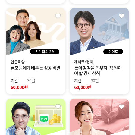
김민철 외 2명
이명로
인문교양
재테크/경제
롤모델에게 배우는 성공 비결
돈의 감각을 깨우자! 꼭 알아
야 할 경제 상식
기간
30일
기간
30일
60,000원
60,000원