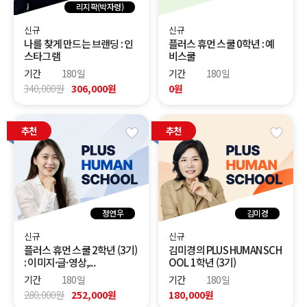
리지팍(박자령)
신규
신규
나를 찾게 만드는 브랜딩 : 인
플러스 휴먼 스쿨 0학년 : 예
스타그램
비스쿨
기간
180일
기간
180일
340,000원
306,000원
0원
추천
추천
정연우
김미경
신규
신규
플러스 휴먼 스쿨 2학년 (3기)
김미경의 PLUS HUMAN SCH
: 이미지·글·영상,...
OOL 1학년 (3기)
기간
180일
기간
180일
280,000원
252,000원
180,000원