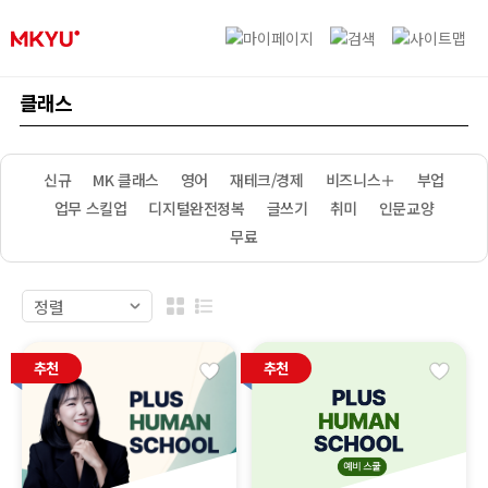
클래스
신규
MK 클래스
영어
재테크/경제
비즈니스＋
부업
업무 스킬업
디지털완전정복
글쓰기
취미
인문교양
무료
추천
추천