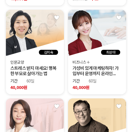
김미숙
최상아
인문교양
비즈니스＋
스트레스 받지 마세요! 행복
가성비 있게 마케팅하자! 가
한 부모로 살아가는 법
입부터 운영까지 온라인...
기간
60일
기간
60일
40,000원
40,000원