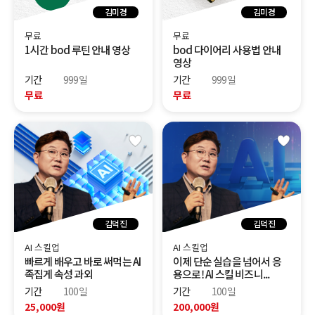
김미경
김미경
무료
무료
1시간 bod 루틴 안내 영상
bod 다이어리 사용법 안내
영상
기간
999일
기간
999일
무료
무료
김덕진
김덕진
AI 스킬업
AI 스킬업
빠르게 배우고 바로 써먹는 AI
이제 단순 실습을 넘어서 응
족집게 속성 과외
용으로! AI 스킬 비즈니...
기간
100일
기간
100일
25,000원
200,000원