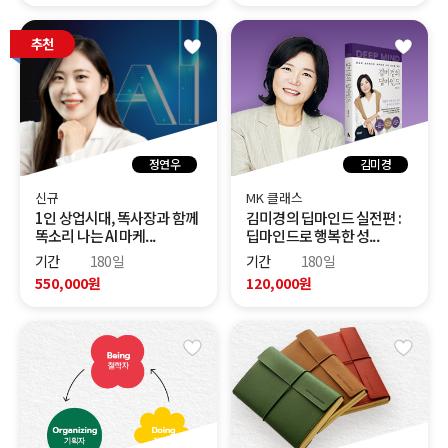
추천
정연우
김미경
신규
MK 클래스
1인 상업시대, 똑사장과 함께
김미경의 딥마인드 실전편 :
똑소리 나는 AI 마케...
딥마인드로 행복한 성...
기간
180일
기간
180일
550,000원
120,000원