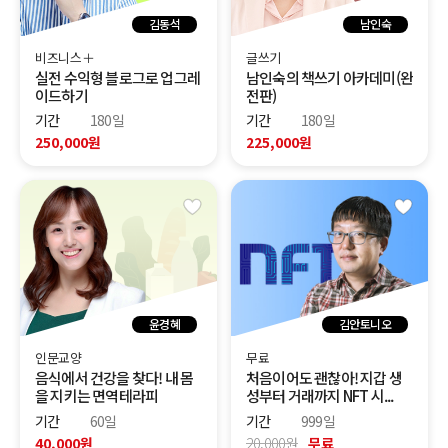
김동석
남인숙
비즈니스＋
글쓰기
실전 수익형 블로그로 업그레
남인숙의 책쓰기 아카데미(완
이드하기
전판)
기간
180일
기간
180일
250,000원
225,000원
윤경혜
김안토니오
인문교양
무료
음식에서 건강을 찾다! 내 몸
처음이어도 괜찮아! 지갑 생
을 지키는 면역테라피
성부터 거래까지 NFT 시...
기간
60일
기간
999일
40,000원
20,000원
무료