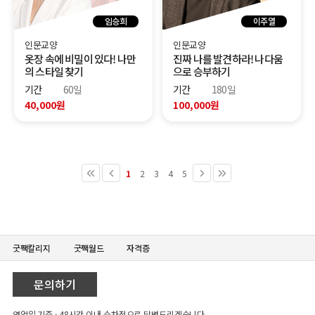
임승희
이주열
인문교양
인문교양
옷장 속에 비밀이 있다! 나만
진짜 나를 발견하라! 나다움
의 스타일 찾기
으로 승부하기
기간
60일
기간
180일
40,000원
100,000원
1
2
3
4
5
굿짹칼리지
굿짹월드
자격증
문의하기
영업일 기준 · 48시간 이내 순차적으로 답변드리겠습니다.