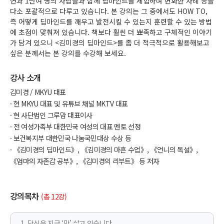
연과 1만여 명의 사람들과 함께 딥마인드를 체험하며 변화한 사례 등을
다소 포괄적으로 다루고 있습니다. 본 강의는 그 중에서도 HOW TO,
즉 어떻게 딥마인드를 깨우고 발전시킬 수 있는지 훈련할 수 있는 방법
에 초점이 맞춰져 있습니다. 책보다 훨씬 더 뾰족하고 구체적인 이야기
가 담겨 있으니 <김미경의 딥마인드>를 좀 더 적극적으로 활용해보고
싶은 분께서는 본 강의를 수강해 보세요.
강사 소개
김미경 / MKYU 대표
· 현 MKYU 대표 및 유튜브 채널 MKTV 대표
· 현 사단법인 그루맘 대표이사
· 전 여성가족부 대한민국 여성의 대표 멘토 선정
· 보건복지부 대한민국 나눔국민대상 수상 등
· 《김미경의 딥마인드》, 《김미경의 마흔 수업》, 《언니의 독설》,
《엄마의 자존감 공부》, 《김미경의 리부트》 등 저자
강의목차
(총 12강)
1. 당신은 지금 ‘막’ 살고 있습니다.