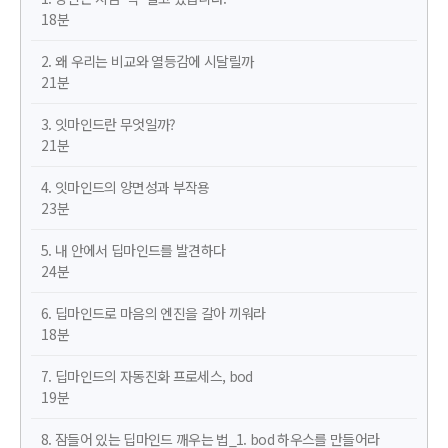
18분
2. 왜 우리는 비교와 열등감에 시달릴까
21분
3. 잇마인드란 무엇일까?
21분
4. 잇마인드의 양면성과 부작용
23분
5. 내 안에서 딥마인드를 발견하다
24분
6. 딥마인드로 마음의 엔진을 갈아 끼워라
18분
7. 딥마인드의 자동진화 프로세스, bod
19분
8. 잠들어 있는 딥마인드 깨우는 법_1. bod 하우스를 만들어라