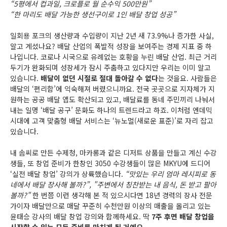
“5평에서 컵과일, 크로플로 월 순수익 500만원”
“한 마리도 배달 가능한 생선구이로 1인 배달 창업 성공”
일회용 포크의 생산량과 수입량이 지난 2년 새 73.9%나 증가한 사실,
알고 계셨나요? 배달 산업의 폭발적 성장을 보여주는 경제 지표 중 하
나입니다. 코로나 시국으로 유례없는 호황을 누린 배달 산업. 최근 거리
두기가 완화되며 성장세가 잠시 주춤하고 있다지만 우리는 이미 알고
있습니다.
배달이 없던 시절로 절대 돌아갈 수 없다
는 것을요. 사람들은
배달의 ‘편리함’에 익숙해져 버렸으니까요. 전국 곳곳으로 지자체가 지
원하는 공공 배달 앱도 확산되고 있고, 배달료를 동네 주민끼리 나눠서
내는 일명 ‘배달 공구’ 문화도 하나의 트렌드라고 하죠. 이처럼 엔데믹
시대에 고객 맞춤형 배달 서비스는 ‘뉴노멀(새로운 표준)’로 자리 잡고
있습니다.
내 솜씨로 만든 수제청, 마카롱과 같은 디저트 상품을 만들고 계신 수강
생들, 또 창업 준비가 한창인 3050 수강생들이 많은 MKYU에 드디어
‘실전 배달 창업’ 강의가 상륙했습니다.
“맛있는 우리 엄마 레시피로 동
네에서 배달 장사해 볼까?”, "주변에서 칭찬받는 내 음식, 돈 받고 팔아
볼까?"
한 번쯤 이런 생각해 본 적 있으시다면 18년 경력의 장사 전문
가이자 배달만으로 매달 꾸준히 수천만원 이상의 매출을 올리고 있는
윤태승 강사의 배달 창업 강의와 함께하세요. 딱
7주 후면 배달 창업을
시작할 수 있는 모든 준비를 마치게 될 거예요.