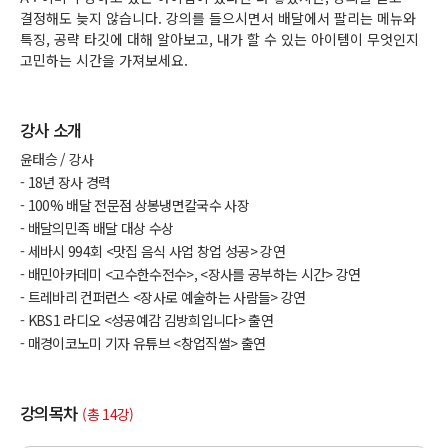
결정해도 늦지 않습니다. 강의를 들으시면서 배달에서 팔리는 메뉴와
특징, 공략 타깃에 대해 알아보고, 내가 할 수 있는 아이템이 무엇인지
고민하는 시간을 가져보세요.
강사 소개
윤태승 / 강사
- 18년 장사 경력
- 100% 배달 전문점 상봉냉면칼국수 사장
- 배달의민족 배달 대상 수상
- 세바시 994회 <맛집 음식 사업 창업 성공> 강연
- 배민아카데미 <고수한수전수>, <장사를 공부하는 시간> 강연
- 트레바리 컨퍼런스 <장사로 예술하는 사람들> 강연
- KBS1 라디오 <성공예감 김방희입니다> 출연
- 매경이코노미 기자 유튜브 <창업직썰> 출연
강의목차
(총 14강)