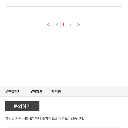
굿짹칼리지
굿짹월드
자격증
문의하기
영업일 기준 · 48시간 이내 순차적으로 답변드리겠습니다.