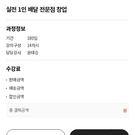
실전 1인 배달 전문점 창업
과정정보
기간
180일
강의구성
14차시
담당강사
윤태승
수강료
판매금액
배송금액
할인금액
총 결제금액
원