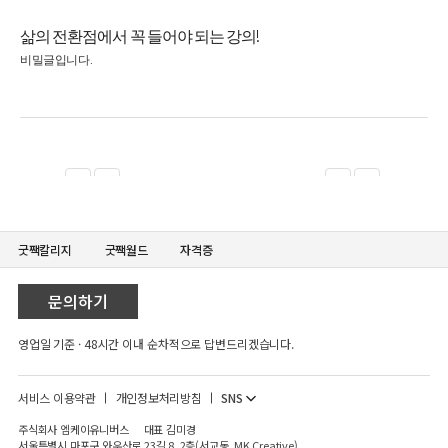
굿짹칼리지
굿짹월드
자격증
문의하기
영업일 기준 · 48시간 이내 순차적으로 답변드리겠습니다.
SNS
서비스 이용약관
개인정보처리방침
주식회사 엠케이유니버스
대표 김미경
서울특별시 마포구 와우산로 23길 8, 2층(서교동, MK Creative)