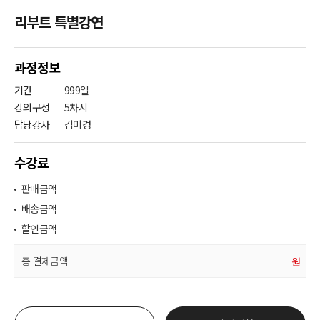
리부트 특별강연
과정정보
기간
999일
강의구성
5차시
담당강사
김미경
수강료
판매금액
배송금액
할인금액
총 결제금액
원