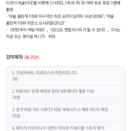
이것이 마술이다]를 비롯해 [스타킹], [세.바.퀴] 등 여러 방송 프로그램에
출연
- ‘마술 올림픽 FISM 아시아인 최초 오리지널리티 수상(2009)’, ‘마술
올림픽 FISM 최연소 심사위원(2012)’
- 《최현우의 마법 타로》, 《당신도 멘탈리스트가 될 수 있다》, 《너는
지금 무슨 생각을 하니?》 저자
강의목차
(총 25강)
1. 안녕하세요. 타로마스터 최현우입니다.
3분
2. 타로카드 탄생 배경과 현대 사회에서의 활용 이유
16분
3. 본격 타로 카드 다루기! 타로 액세서리 소개와 카드의 특징
25분
4. 메이저 아르카나 0~3번의 의미와 키워드별 스토리 해석