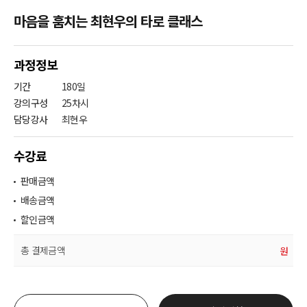
마음을 훔치는 최현우의 타로 클래스
과정정보
기간
180일
강의구성
25차시
담당강사
최현우
수강료
판매금액
배송금액
할인금액
총 결제금액
원