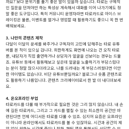
까요?’보다 분위기를 풀기 좋은 말이 있을까 싶습니다. 타로는 구체적
인 질문을 던져야만 하는 특성상 계속해서 대화를 이어 나가기에도 정
말 좋은 도구입니다. 특히 커뮤니티 운영자라면 타로카드로 아이스 브
레이킹은 물론, 이벤트를 열거나 영업할 때 활용하기도 좋으니 꼭 한 번
배워보세요.
3. 나만의 콘텐츠 제작
다달이 이달의 운세를 봐주거나 구독자의 고민에 답해주는 타로 유튜
버를 본 적이 있으실 겁니다. 희한하게도 화면에 나오는 건 오직 타로
뿐, 내담자가 직접 출연하거나 상담자가 얼굴을 선보이는 경우는 드물
죠. 유튜브 등에서 활동해보고 싶은데 얼굴을 노출하기가 부담스럽다
는 분이 정말 많으시더라고요. 나를 드러내는 게 부담스러웠다면 이만
한 아이템도 없습니다. 비단 유튜브뿐일까요? 블로그나 숏폼 콘텐츠로
도 활용하기 나름입니다. 콘텐츠 크리에이터로서 한 발 더 내디뎌보세
요.
4. 온오프라인 부업
타로카드를 다룰 때 부가적으로 필요한 것은 그리 많지 않습니다. 내 손
에 길든 타로카드, 그리고 그 카드를 펼칠 수 있는 최소한의 공간만 마
련된다면 언제 어디서든 타로를 다룰 수 있죠. 심지어 요즘은 오프라인
이 아니라 온라인에서도 타로카드를 볼 수 있잖아요. 시간과 공간의 제
약 없이 원하는 시간에 줌이나 전화, 채팅 앱을 통해서도 상담할 수 있