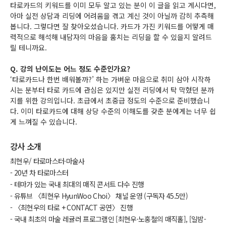
타로카드의 키워드를 이미 모두 알고 있는 분이 이 글을 읽고 계시다면,
아마 실전 상담과 리딩에 어려움을 겪고 계신 것이 아닐까 감히 추측해
봅니다. 그렇다면 잘 찾아오셨습니다. 카드가 가진 키워드를 어떻게 매
력적으로 해석해 내담자의 마음을 훔치는 리딩을 할 수 있을지 알려드
릴 테니까요.
Q. 강의 난이도는 어느 정도 수준인가요?
‘타로카드나 한번 배워볼까?’ 하는 가벼운 마음으로 취미 삼아 시작하
시는 분부터 타로 카드에 관심은 있지만 실전 리딩에서 탁 막혔던 분까
지를 위한 강의입니다. 초급에서 초중급 정도의 수준으로 준비했습니
다. 이미 타로카드에 대해 상당 수준의 이해도를 갖춘 분에게는 너무 쉽
게 느껴질 수 있습니다.
강사 소개
최현우/ 타로마스터·마술사
- 20년 차 타로마스터
- 테마가 있는 국내 최대의 매직 콘서트 다수 진행
- 유튜브 〈최현우 HyunWoo Choi〉 채널 운영 (구독자 45.5만)
- 〈최현우의 타로 + CONTACT 공연〉 진행
- 국내 최초의 마술 레귤러 프로그램인 [최현우·노홍철의 매직홀], [일밤-