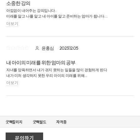
굿짹칼리지
굿짹월드
자격증
문의하기