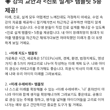
◈ 강의 교안과 <진로 설계> 템플릿 5종
제공!
미래, 진로, 설계 모두 어렵게만 느껴진대도 걱정하지 마세요. 수업 속
강의 자료를 제공하니 필기해가면서 차근차근 공부하면 어렵지 않게
따라갈 수 있습니다. 수강생 분들이 직접 진로 설계를 해나갈 수 있도록
<진로 설계 템플릿> 5종을 제공합니다. 내 아이 장래희망의 등대가 되
어줄 템플릿을 차근차근 채워가다보면 까마득했던 미래가 좀 더 또렷
하게 보일 거예요.
1.
<미래 지도> 템플릿
가로축은 시간, 세로축은 STEEPs(사회, 경제, 환경, 법정치제도, 영성
가치) 총 5가지 카테고리로 나누어 작성하는 미래 계획 도구. 나와 아이
의 관심사 카테고리를 추가해도 좋습니다. 최윤식 박사의 미래 지도 위
에 나와 우리 아이의 미래를 그려보세요.
2.
<미래 수레바퀴> 템플릿
나 스스로 미래를 확장해볼 수 있는 <미래 수레바퀴>. '나' 혼자만이 아
니라 아이와 함께 생각을 확장해나가며 그려보기도 좋은데요. 공통으
로 관심 있는 주제를 정하고, 생각을 넓혀볼 아이디어들을 고리로 이어
나가는 매우 쉽고 간단하지만 중요한 도구가 될 거예요.