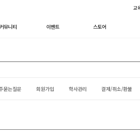
교
커뮤니티
이벤트
스토어
주묻는질문
회원가입
학사관리
결제/취소/환불