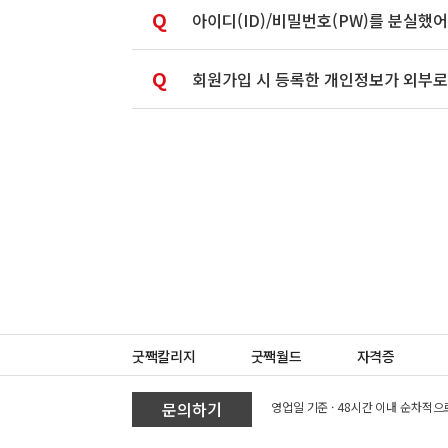
Q
아이디(ID)/비밀번호(PW)를 분실했어
Q
회원가입 시 등록한 개인정보가 외부로
굿짹칼리지
굿짹월드
자격증
문의하기
영업일 기준 · 48시간 이내 순차적