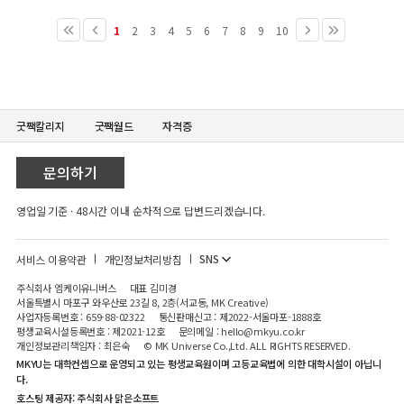
1
2
3
4
5
6
7
8
9
10
굿짹칼리지
굿짹월드
자격증
문의하기
영업일 기준 · 48시간 이내 순차적으로 답변드리겠습니다.
SNS
서비스 이용약관
개인정보처리방침
주식회사 엠케이유니버스
대표 김미경
서울특별시 마포구 와우산로 23길 8, 2층(서교동, MK Creative)
사업자등록번호 : 659-88-02322
통신판매신고 : 제2022-서울마포-1888호
평생교육시설등록번호 : 제2021-12호
문의메일 : hello@mkyu.co.kr
개인정보관리책임자 : 최은숙
© MK Universe Co.,Ltd. ALL RIGHTS RESERVED.
MKYU는 대학컨셉으로 운영되고 있는 평생교육원이며 고등교육법에 의한 대학시설이 아닙니
다.
호스팅 제공자: 주식회사 맑은소프트