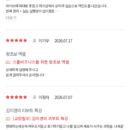
라이브때 제대로 못듣고 워크샵에서 오히려 실습으로 역진도를 나갔습니다.
반복 청취 + 실습 실행많이 답이겠죠
더보기
AI 워크플로우까지 전체를 볼 수 있어 좋았구요
워크샵으로 한다 본부장님께서 적극 실습시켜주어서 정말 좋았습니다.
언제나 앞서가는 MKYU !! 감사해요.
이기우
2026.07.17
왕초보 엑셀
스몰비즈니스를 위한 왕초보 엑셀
상세하게 설명해 주시고
쉽게 알려주셔서 감사합니다
이정자
2026.07.07
김미경의 리부트 특강
[교양필수] 김미경의 리부트 특강
변화하는세상에 머무르지말고 포기하지말고 나를 일으켜 새로이 서가는 과정을. 나와같