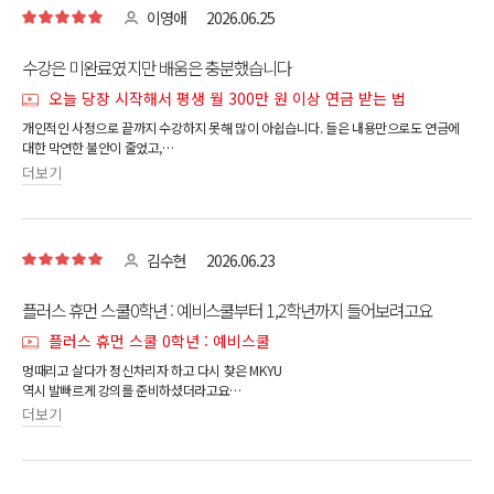
이영애
2026.06.25
수강은 미완료였지만 배움은 충분했습니다
오늘 당장 시작해서 평생 월 300만 원 이상 연금 받는 법
개인적인 사정으로 끝까지 수강하지 못해 많이 아쉽습니다. 들은 내용만으로도 연금에
대한 막연한 불안이 줄었고,
노후 준비를 어떤 방향으로 해야 하는지 큰 틀을 이해하는 데 많은 도움이 되었습니다. 기
더보기
회가 된다면 다시 처음부터 끝까지
수강하며 실천까지 이어가고 싶습니다. 좋은 강의를 준비해 주셔서 감사합니다.
김수현
2026.06.23
플러스 휴먼 스쿨0학년 : 예비스쿨부터 1,2학년까지 들어보려고요
플러스 휴먼 스쿨 0학년 : 예비스쿨
멍때리고 살다가 정신차리자 하고 다시 찾은 MKYU
역시 발빠르게 강의를 준비하셨더라고요
AI에 대해 잘 모르지만 믿고 따라가보려 합니다.
더보기
46세에 가슴이 설레입니다.